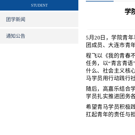
STUDENT
学
团学新闻
通知公告
5月20日，学院青
团成员、大连市青
程飞以《我的青春不
任务，以“青言青
什么、社会主义核
马学员用行动践行
随后，高嘉乐结合
学员扎实推进团务
希望青马学员积极
扛起青年的责任与