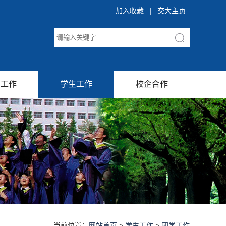
加入收藏
|
交大主页
建工作
学生工作
校企合作
当前位置：
网站首页
>
学生工作
>
团学工作