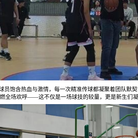
球员饱含热血与激情，每一次精准传球都凝聚着团队默契
燃全场欢呼——这不仅是一场球技的较量，更是新生们