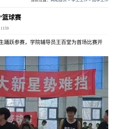
杯”篮球赛
：
1159
究生踊跃参赛，学院辅导员王百堂为首场比赛开