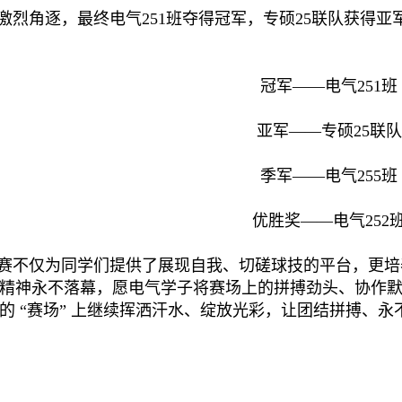
烈角逐，最终电气251班夺得冠军，专硕25联队获得亚军
冠军——电气251班
亚军——专硕25联队
季军——电气255
班
优胜奖——电气252
赛不仅为同学们提供了展现自我、切磋球技的平台，更培
精神永不落幕，愿电气学子将赛场上的拼搏劲头、协作
的 “赛场” 上继续挥洒汗水、绽放光彩，让团结拼搏、