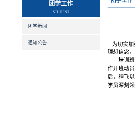
团学工作
团学工作
STUDENT
团学新闻
通知公告
为切实加
理想信念，
培训班
作开班动员
后，程飞以
学员深刻领