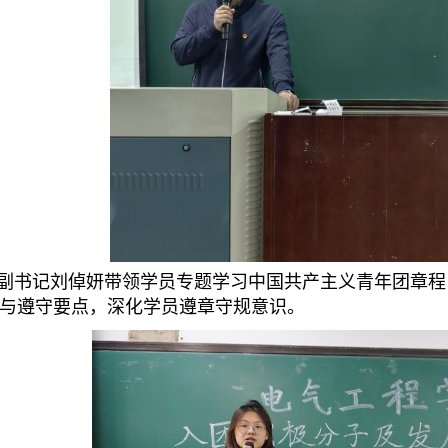
副书记刘倬妍带领学员专题学习中国共产主义青年团章程
与遵守要点，深化学员遵章守规意识。