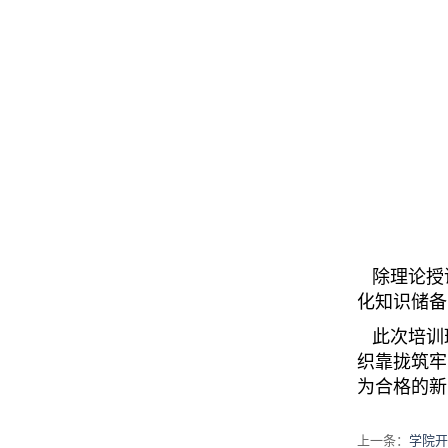
除理论授
化知识储备
此次培训
织靠拢筑牢
为合格的新
上一条：
学院开