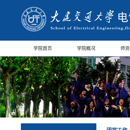
学院首页
学院概况
师资