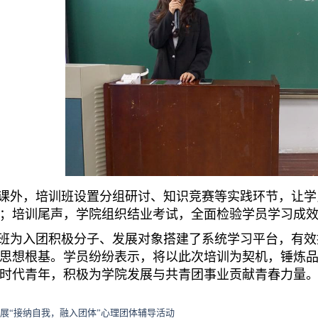
课外，培训班设置分组研讨、知识竞赛等实践环节，让学
；培训尾声，学院组织结业考试，全面检验学员学习成
班为入团积极分子、发展对象搭建了系统学习平台，有效
思想根基。学员纷纷表示，将以此次培训为契机，锤炼
时代青年，积极为学院发展与共青团事业贡献青春力量
展“接纳自我，融入团体”心理团体辅导活动