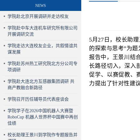
NEWS
学院赴北京开展调研并走访校友
学院赴中车大连机车研究所有限公司
开展调研交流
5月27日，校长助
学院走访大连校友企业，共叙情谊共
的探索与思考”为
谋发展
报告中，王景川结
学院赴苏州热工研究院北方分公司专
长路径切入，深入
项调研
促学、以赛促教、
学院赴大连北方互感器集团调研 共
力提出了针对性建
商产教融合新路径
学院召开历任辅导员代表座谈会
学院学子在2026中国机器人大赛暨
RoboCup 机器人世界杯中国赛中再创
佳绩
校长助理王景川到学院作专题报告并