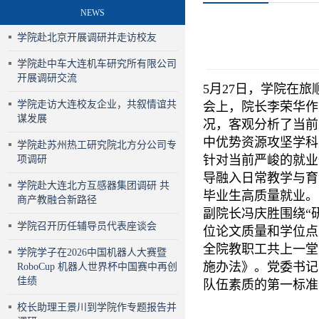
NEWS
学院赴北京开展调研并走访校友
学院赴中车大连机车研究所有限公司
开展调研交流
5月27日，学院在
学院走访大连校友企业，共叙情谊共
会上，院长李荣华作
谋发展
况，客观分析了当前
中优势资源攻坚学科
学院赴苏州热工研究院北方分公司专
针对当前严峻的就业
项调研
导融入日常教学与育
学院赴大连北方互感器集团调研 共
毕业生高质量就业。
商产教融合新路径
副院长冯庆胜围绕“
学院召开历任辅导员代表座谈会
位论文质量和学位点
全院教职工共上一堂
学院学子在2026中国机器人大赛暨
施办法》。党委书记
RoboCup 机器人世界杯中国赛中再创
佳绩
队伍素质的第一标准
校长助理王景川到学院作专题报告并