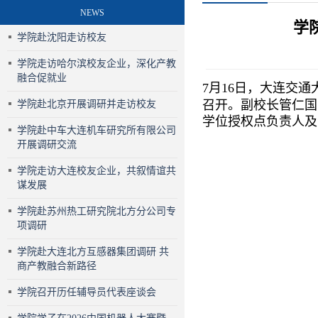
NEWS
学
学院赴沈阳走访校友
学院走访哈尔滨校友企业，深化产教
融合促就业
7
月
1
6
日，大连交通
召开。副校长管仁国
学院赴北京开展调研并走访校友
学位授权点负责人及
学院赴中车大连机车研究所有限公司
开展调研交流
学院走访大连校友企业，共叙情谊共
谋发展
学院赴苏州热工研究院北方分公司专
项调研
学院赴大连北方互感器集团调研 共
商产教融合新路径
学院召开历任辅导员代表座谈会