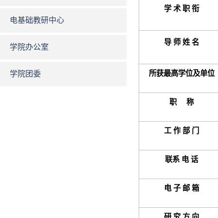
学
术
职
衔
电基础教研中心
导
师
姓
名
学院办公室
所获最高学位及单位
学院团委
职
称
工
作
部
门
联
系 电 话
电
子
邮
箱
研
究
方
向