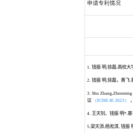
申请专利情况
1. 钱振 明
,
徐磊
.
高校大
2. 钱振 明
,
徐磊，黄飞
.
3. Shu Zhang,Zhenming
议
（ICISE-IE 2023
）
4. 王天钊、钱振 明
*.
基
5.梁天添
,
杨淞淇
,
钱振 