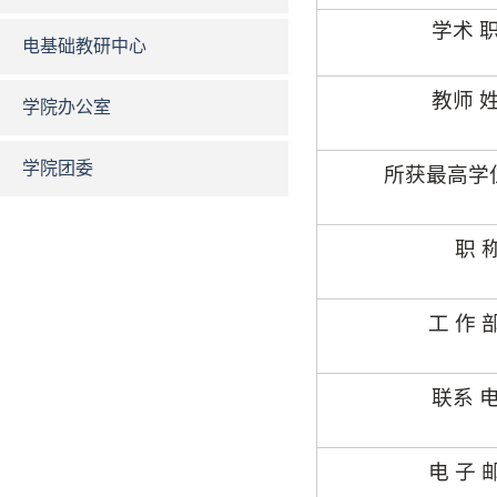
学
术 职
电基础教研中心
教师 姓
学院办公室
学院团委
所获最高学
职
工 作 
联
系 电
电 子 