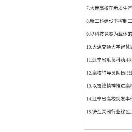
7.
大连高校在新质生产
8.
新工科建设下控制
9.
以科技竞赛为载体
10.
大连交通大学智慧
11.
辽宁省毛茛科药用
12.
高校辅导员队伍职
13.
以雷锋精神推进高
14.
辽宁省高校突发事
15.铸造泵阀行业绿