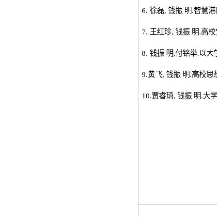
6. 徐磊
,
钱振 明
.
智慧港
7. 王红珍
,
钱振 明
.
高校
8. 钱振 明
,
付铭举
.
以大
9.黄飞
,
钱振 明
.
高校思
10.贾睿琦
,
钱振 明
.
大