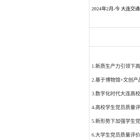
2024
年
2
月
-
今 大连交
1.
新质生产力引领下
2.
基于博物馆+文创产
3.
数字化时代大连高校
4.
高校学生党员质量
5.
新形势下加强学生
6.
大学生党员质量评