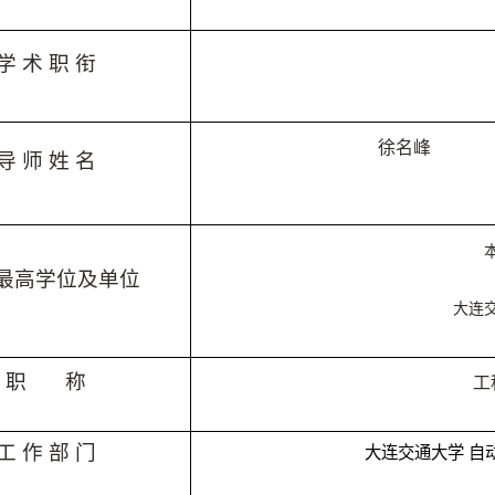
学 术 职 衔
徐名峰
导 师 姓 名
最高学位及单位
大连
职
称
工
工 作 部 门
大连交通大学 自