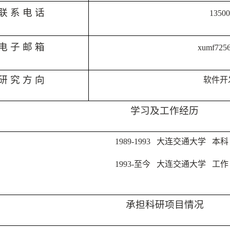
联 系 电 话
13500
电 子 邮 箱
xumf725
研 究 方 向
软件开
学习及工作经历
1989-1993
大连交通大学 本科
1993-至
今
大连交通大学 工作
承担科研项目情况