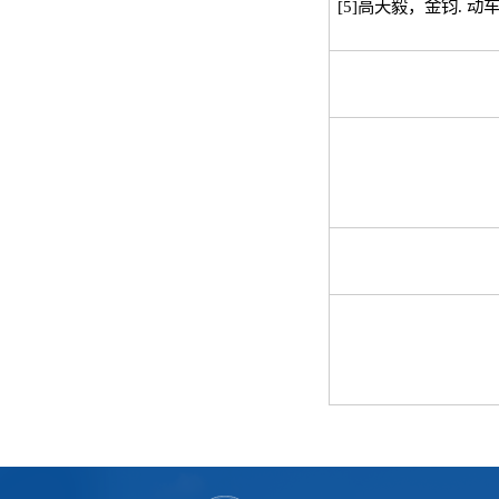
[5]
高天毅，金钧
.
动