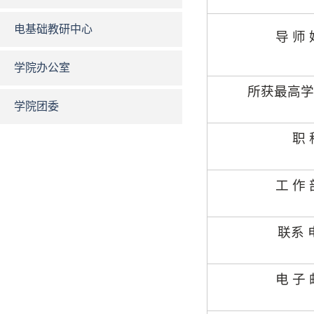
电基础教研中心
导 师 
学院办公室
所获最高学
学院团委
职
工 作 
联
系 
电 子 