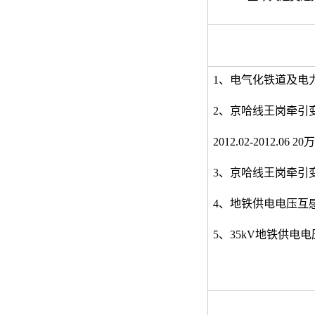
1
、电气化铁道及电
2
、京哈线王岗牵引
2012.02-2012.06 20
万
3
、京哈线王岗牵引
4
、地铁供电电压互
5
、
35kV
地铁供电电