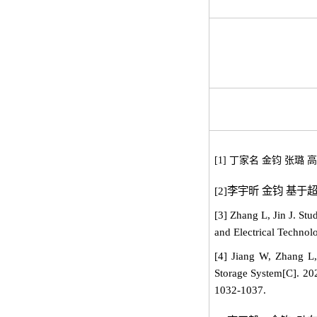
[1] 丁家名 金钧 张璐
[2]李宇昕 金钧 基于
[3] Zhang L, Jin J. St
and Electrical Techno
[4] Jiang W, Zhang L,
Storage System[C]. 20
1032-1037.